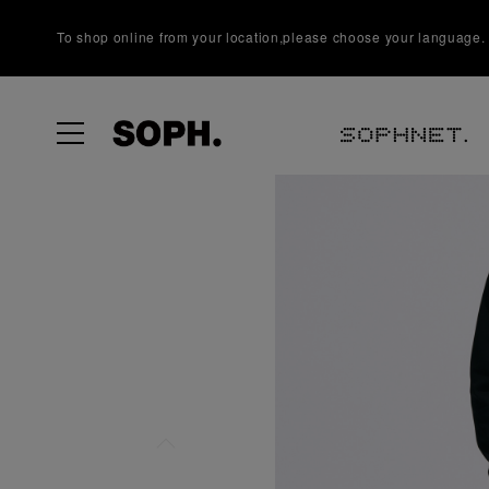
To shop online from your location,please choose your language.