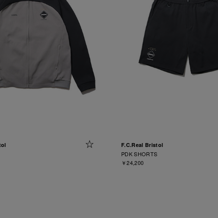
tol
F.C.Real Bristol
PDK SHORTS
￥24,200