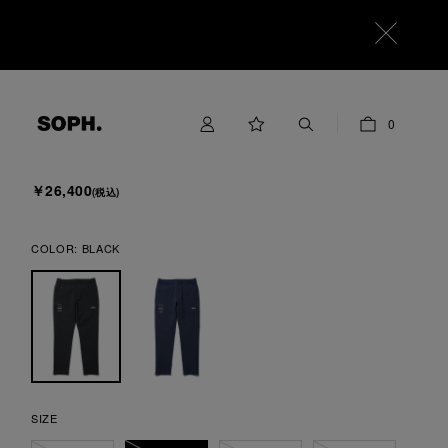
F.C.Real Bristol
0
PDK PANTS
￥26,400
(税込)
COLOR:
BLACK
SIZE