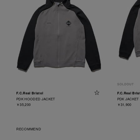
F.C.Real Bristol
F.C.Real Bris
PDK HOODED JACKET
PDK JACKET
￥35,200
￥31,900
RECOMMEND