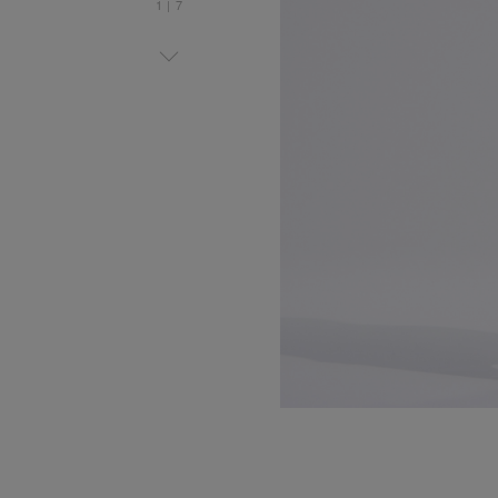
1
|
7