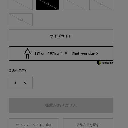
S
M
L
XL
XXL
サイズガイド
171cm / 67kg
M
Find your size
QUANTITY
1
ウィッシュリストに追加
店舗在庫を探す