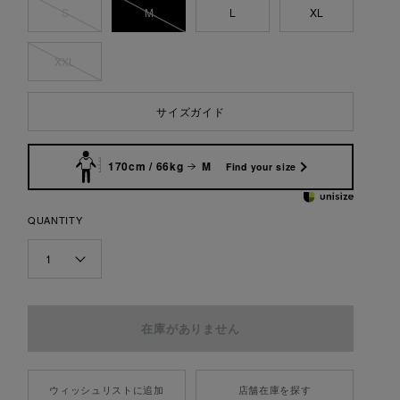
S
M
L
XL
XXL
サイズガイド
170cm / 66kg
M
Find your size
QUANTITY
1
ウィッシュリストに追加
店舗在庫を探す