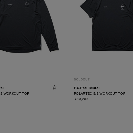
tol
F.C.Real Bristol
/S WORKOUT TOP
POLARTEC S/S WORKOUT TOP
￥13,200