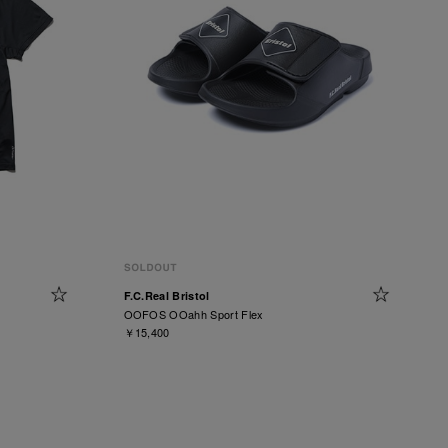
F.C.Real Bristol
OOFOS OOahh Sport Flex
￥15,400