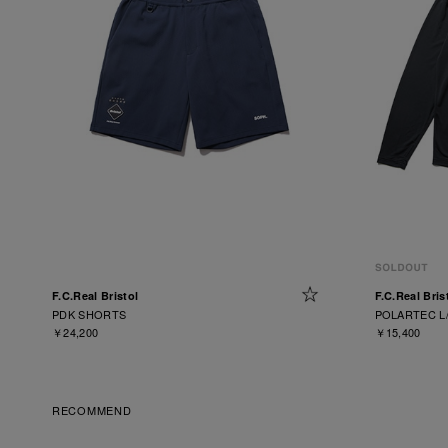
F.C.Real Bristol
F.C.Real Bris
PDK SHORTS
POLARTEC L
￥24,200
￥15,400
RECOMMEND