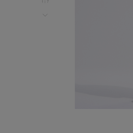
1
|
7