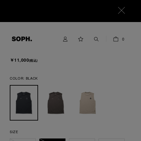
F.C.Real Bristol
0
POLARTEC S/L WORKOUT TOP
￥11,000
(税込)
COLOR:
BLACK
SIZE