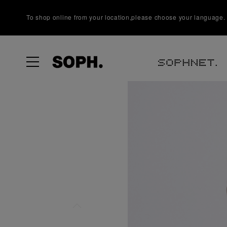
To shop online from your location,please choose your language.