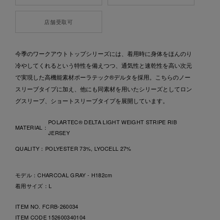
店舗受取可
今季のワークアウトトップシリーズには、着用時に身体をほんのり
冷やしてくれるという特性を備えつつ、通気性と速乾性を高い次元
で実現した高機能素材ポーラテック®デルタを採用。こちらのノー
スリーブタイプに加え、他にも同素材を用いたシリーズとしてロン
グスリーブ、ショートスリーブタイプを展開しています。
POLARTEC® DELTA LIGHT WEIGHT STRIPE RIB
MATERIAL：
JERSEY
QUALITY：
POLYESTER 73%, LYOCELL 27%
モデル：CHARCOAL GRAY - H182cm
着用サイズ：L
ITEM NO. FCRB-260034
ITEM CODE
152600340104