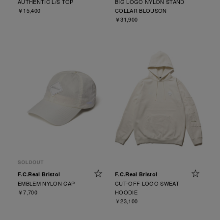
AUTHENTIC L/S TOP
BIG LOGO NYLON STAND
￥15,400
COLLAR BLOUSON
￥31,900
F.C.Real Bristol
F.C.Real Bristol
EMBLEM NYLON CAP
CUT-OFF LOGO SWEAT
￥7,700
HOODIE
￥23,100