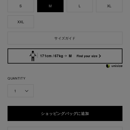
S
M
L
XL
XXL
サイズガイド
171cm / 67kg
M
Find your size
QUANTITY
1