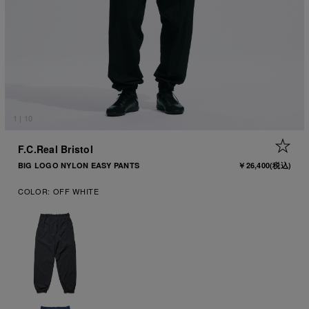
1
|
10
+ 
F.C.Real Bristol
BIG LOGO NYLON EASY PANTS
￥26,400
(税込)
COLOR:
OFF WHITE