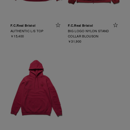
F.C.Real Bristol
F.C.Real Bristol
AUTHENTIC L/S TOP
BIG LOGO NYLON STAND
￥15,400
COLLAR BLOUSON
￥31,900