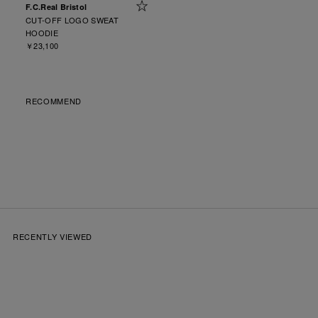
F.C.Real Bristol
CUT-OFF LOGO SWEAT
HOODIE
￥23,100
RECOMMEND
RECENTLY VIEWED