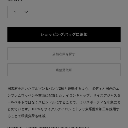
1
店舗在庫を探す
店舗受取可
同素材を用いたブルゾン＆パンツ2種と連動するよう、ボディと同色のエ
ンブレムワッペンを前面に配置したナイロンキャップ。サイズアジャスタ
ーをベルトではなくスピンドルにすることで、よりスポーティな印象にま
とめています。100%リサイクルナイロンに非フッ素系撥水加工を採用す
ることで環境負荷も軽減。
MATERIAL：
WATER REPELLENT NYLON CHAMBRAY