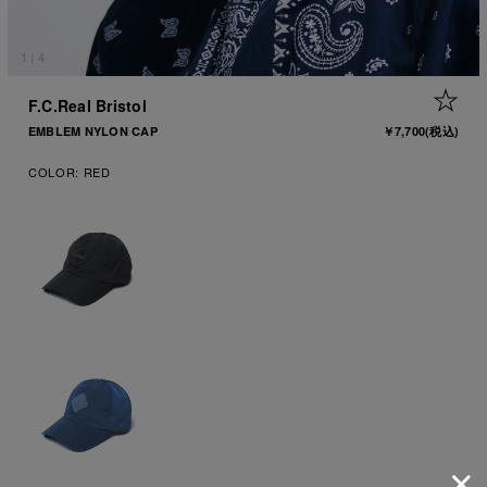
1
|
4
+ 
F.C.Real Bristol
EMBLEM NYLON CAP
￥7,700
(税込)
COLOR:
RED