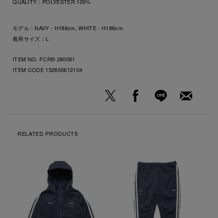
QUALITY：
POLYESTER 100%
モデル：NAVY - H186cm, WHITE - H186cm
着用サイズ：L
ITEM NO. FCRB-260061
ITEM CODE
152600612104
RELATED PRODUCTS