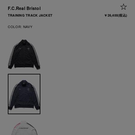
+ 
F.C.Real Bristol
TRAINING TRACK JACKET
￥26,400
(税込)
COLOR:
NAVY