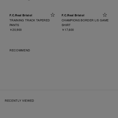
F.C.Real Bristol
F.C.Real Bristol
TRAINING TRACK TAPERED
CHAMPIONS BORDER L/S GAME
PANTS
SHIRT
￥20,900
￥17,600
RECOMMEND
RECENTLY VIEWED