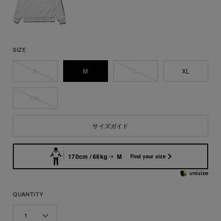
SIZE
S
M
L
XL
XXL
サイズガイド
170cm / 66kg
M
Find your size
QUANTITY
1