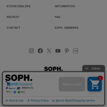
STORE/DEALERS
INFORMATION
RECRUIT
FAQ
CONTACT
SOPH. MEMBERS
お客様により良いサービスを提供するため、cookie(クッキー)を
プライバシーポリシー
特定商取引法に基づく表記
利用規約
使用することがございます。 詳しくは
プライバシーポリシー
を
店舗受取サービス
コンビニ・営業店受取サービス
ご確認ください。
OK