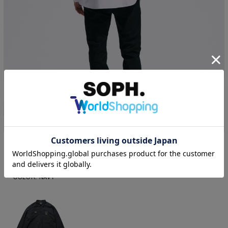
1
|
6
+ 
F.C.Real Bristol
AUTHENTIC FLY FRONT L/S SHIRT
￥25,300
(税込)
COLOR:
NAVY