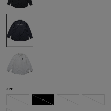
SIZE
S
M
L
XL