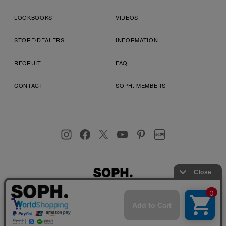
LOOKBOOKS
VIDEOS
STORE/DEALERS
INFORMATION
RECRUIT
FAQ
CONTACT
SOPH. MEMBERS
お客様により良いサービスを提供するため、cookie(クッキー)を
プライバシーポリシー
特定商取引法に基づく表記
利用規約
使用することがございます。 詳しくは
プライバシーポリシー
を
店舗受取サービス
コンビニ・営業店受取サービス