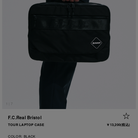
1
|
7
+ 
F.C.Real Bristol
TOUR LAPTOP CASE
￥13,200
(税込)
COLOR:
BLACK