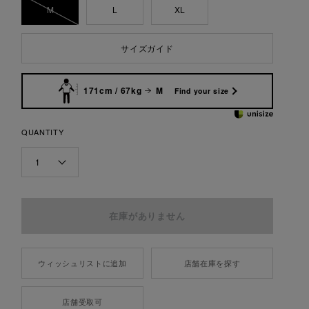
M
L
XL
サイズガイド
171cm / 67kg
M
Find your size
QUANTITY
1
ウィッシュリストに追加
店舗在庫を探す
店舗受取可