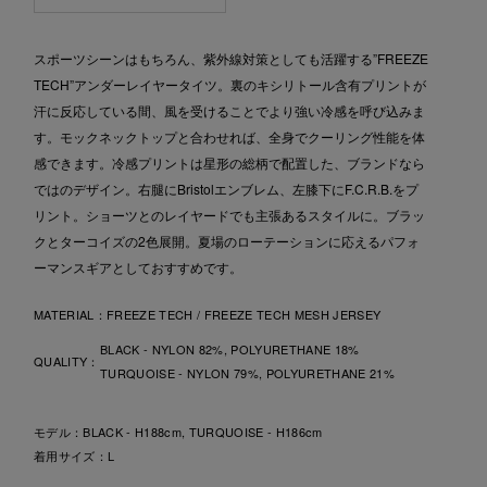
スポーツシーンはもちろん、紫外線対策としても活躍する”FREEZE
TECH”アンダーレイヤータイツ。裏のキシリトール含有プリントが
汗に反応している間、風を受けることでより強い冷感を呼び込みま
す。モックネックトップと合わせれば、全身でクーリング性能を体
感できます。冷感プリントは星形の総柄で配置した、ブランドなら
ではのデザイン。右腿にBristolエンブレム、左膝下にF.C.R.B.をプ
リント。ショーツとのレイヤードでも主張あるスタイルに。ブラッ
クとターコイズの2色展開。夏場のローテーションに応えるパフォ
ーマンスギアとしておすすめです。
MATERIAL：
FREEZE TECH / FREEZE TECH MESH JERSEY
BLACK - NYLON 82%, POLYURETHANE 18%
QUALITY：
TURQUOISE - NYLON 79%, POLYURETHANE 21%
モデル：BLACK - H188cm, TURQUOISE - H186cm
着用サイズ：L