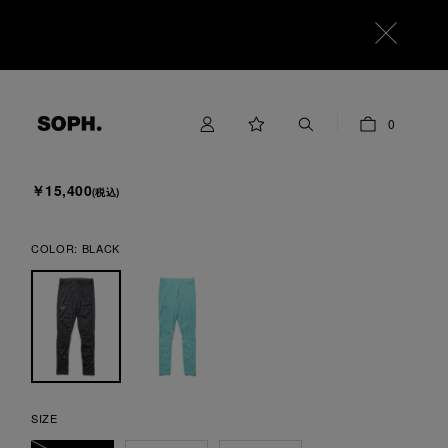
F.C.Real Bristol
0
FREEZE TECH UNDERLAYER TIGHTS
￥15,400
(税込)
COLOR:
BLACK
SIZE