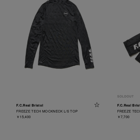
F.C.Real Bristol
F.C.Real Bris
FREEZE TECH MOCKNECK L/S TOP
FREEZE TEC
￥15,400
￥7,700