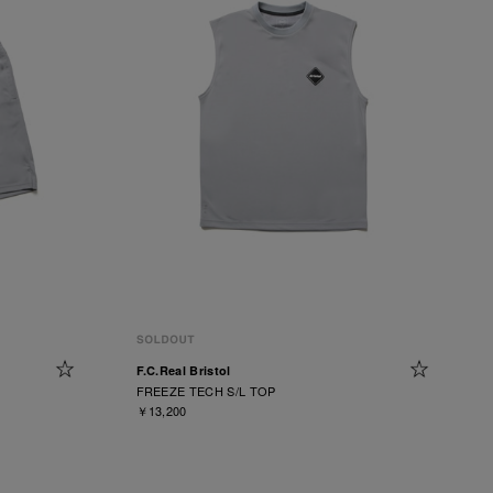
F.C.Real Bristol
FREEZE TECH S/L TOP
￥13,200