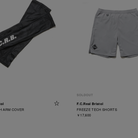
tol
F.C.Real Bristol
H ARM COVER
FREEZE TECH SHORTS
￥17,600