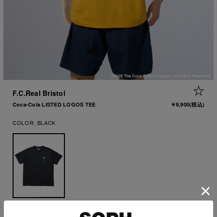
1
|
5
+ 
F.C.Real Bristol
Coca-Cola LISTED LOGOS TEE
￥9,900
(税込)
COLOR:
BLACK