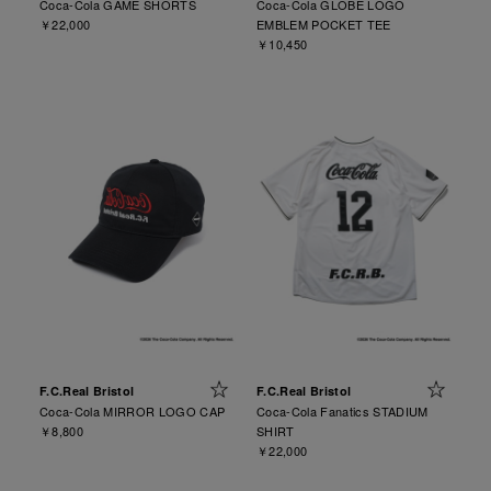
Coca-Cola GAME SHORTS
Coca-Cola GLOBE LOGO
￥22,000
EMBLEM POCKET TEE
￥10,450
F.C.Real Bristol
F.C.Real Bristol
Coca-Cola MIRROR LOGO CAP
Coca-Cola Fanatics STADIUM
￥8,800
SHIRT
￥22,000