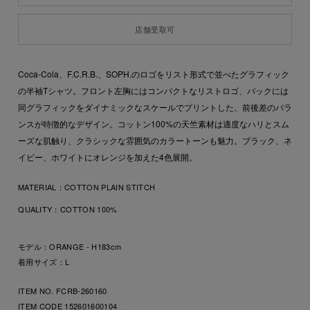
店舗受取可
Coca-Cola、F.C.R.B.、SOPH.のロゴをリスト形式で並べたグラフィック
の半袖Tシャツ。フロント左胸にはコンパクトなリストロゴ、バックには
同グラフィックをダイナミックなスケールでプリントした、前後差のバラ
ンスが特徴的なデザイン。コットン100%の天竺素材は適度なハリとスム
ーズな肌触り、クラシックな雰囲気のカラートーンも魅力。ブラック、ネ
イビー、ホワイトにオレンジを加えた4色展開。
MATERIAL：
COTTON PLAIN STITCH
QUALITY：
COTTON 100%
モデル：ORANGE - H183cm
着用サイズ：L
ITEM NO. FCRB-260160
ITEM CODE
152601600104