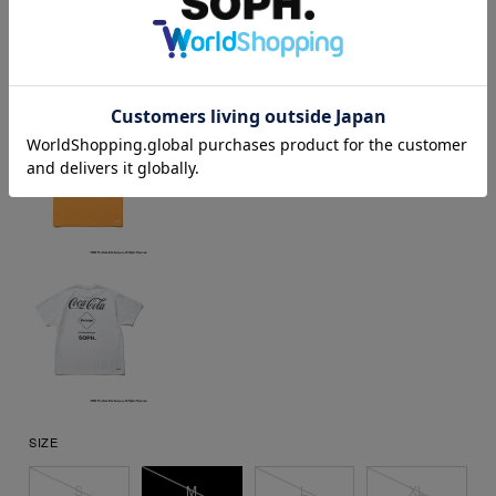
SIZE
S
M
L
XL