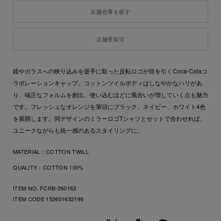
店舗在庫を探す
店舗受取可
鏡やガラスへの映り込みを逆手に取った反転ロゴが目を引くCoca-Colaコ
ラボレーションキャップ。コットンツイルボディはしなやかなハリがあ
り、端正なフォルムを創出。使い込むほどに風合いが増していく点も魅力
です。フレッシュなオレンジを筆頭にブラック、ネイビー、ホワイト4色
を展開します。同デザインのミラーロゴTシャツとセットで合わせれば、
ユニークながらも統一感のあるスタイリングに。
MATERIAL：
COTTON TWILL
QUALITY：
COTTON 100%
ITEM NO. FCRB-260163
ITEM CODE
152601632199