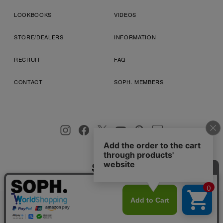
LOOKBOOKS
VIDEOS
STORE/DEALERS
INFORMATION
RECRUIT
FAQ
CONTACT
SOPH. MEMBERS
お客様により良いサービスを提供するため、cookie(クッキー)を
プライバシーポリシー
特定商取引法に基づく表記
利用規約
使用することがございます。 詳しくは
プライバシーポリシー
を
店舗受取サービス
コンビニ・営業店受取サービス