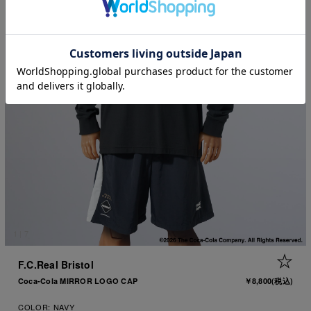
1
|
7
+ 
F.C.Real Bristol
Coca-Cola MIRROR LOGO CAP
￥8,800
(税込)
COLOR:
NAVY