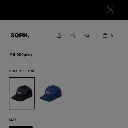
F.C.Real Bristol
0
FOOTBALL IS NEVER BORING CAP
￥9,900
(税込)
COLOR:
BLACK
SIZE