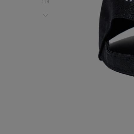
1
|
6