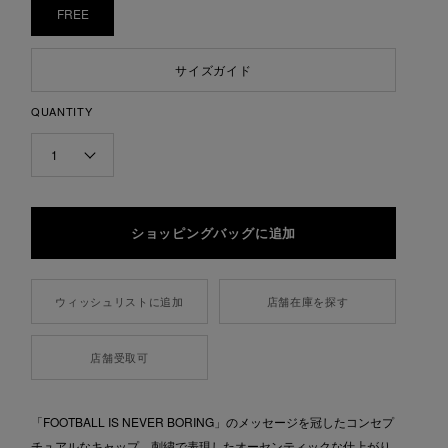
FREE
サイズガイド
QUANTITY
1
ウィッシュリストに追加
店舗在庫を探す
店舗受取可
「FOOTBALL IS NEVER BORING」のメッセージを冠したコンセプ
チュアルなキャップ。刺繍で表現したオーセンティックな仕上がり