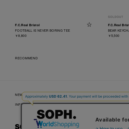
F.C.Real Bristol
F.C.Real Bris
FOOTBALL IS NEVER BORING TEE
BEAR KEYCH
￥8,800
￥5,500
RECOMMEND
NEW ARRIVALS
NEWS
LOOKBOOKS
INFORMATION
RECRUIT
FAQ
プライバシーポリシー
特定商取引法に基づく表記