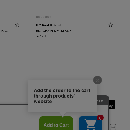
F.C.Real Bristol
E BAG
BIG CHAIN NECKLACE
￥7,700
SOPH.App