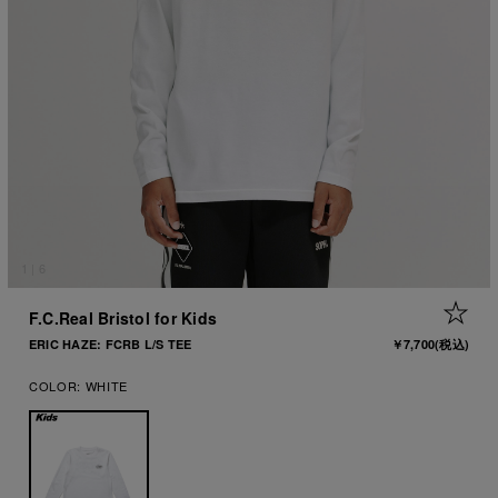
1
|
6
+ 
F.C.Real Bristol for Kids
ERIC HAZE: FCRB L/S TEE
￥7,700
(税込)
COLOR:
WHITE