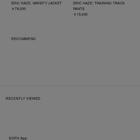
ERIC HAZE: VARSITY JACKET
ERIC HAZE: TRAINING TRACK
￥79,200
PANTS
￥15,400
RECOMMEND
RECENTLY VIEWED
SOPH.App