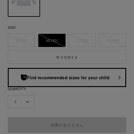
SIZE
S(110)
M(130)
L(150)
XL(160)
サイズガイド
Find recommended sizes for your child
QUANTITY
1