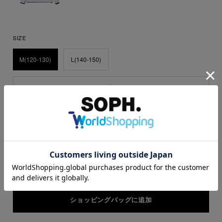
SIZE
M(120-130)
L(140-150)
サイズガイド
Find recommended sizes for your child
QUANTITY
1