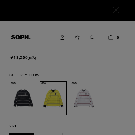
F.C.Real Bristol for Kids
0
CHAMPIONS BORDER L/S GAME SHIRT
￥13,200
(税込)
COLOR:
YELLOW
SIZE