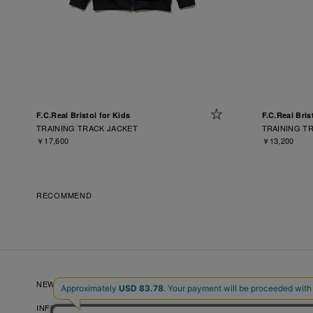
F.C.Real Bristol for Kids
F.C.Real Bris
TRAINING TRACK JACKET
TRAINING T
￥17,600
￥13,200
RECOMMEND
NEW ARRIVALS
NEWS
LOOKBOOKS
INFORMATION
RECRUIT
FAQ