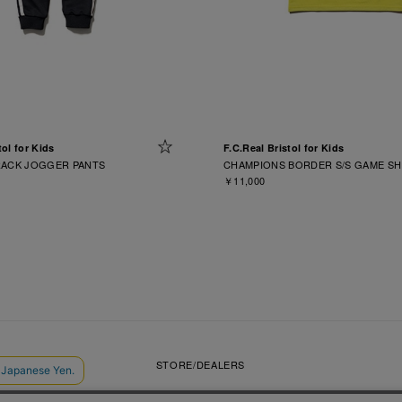
tol for Kids
F.C.Real Bristol for Kids
RACK JOGGER PANTS
CHAMPIONS BORDER S/S GAME SH
￥11,000
VIDEOS
STORE/DEALERS
CONTACT
SOPH. MEMBERS