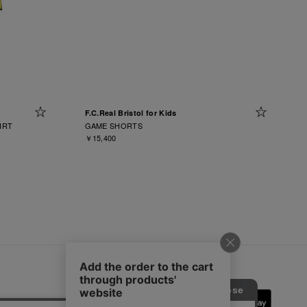
F.C.Real Bristol for Kids
IRT
GAME SHORTS
￥15,400
SOPH.App