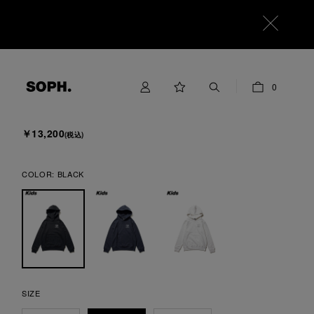
F.C.Real Bristol for Kids
0
CHAMPIONSHIPS SWEAT HOODIE
￥13,200
(税込)
COLOR:
BLACK
SIZE