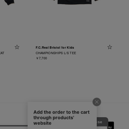
F.C.Real Bristol for Kids
EAT
CHAMPIONSHIPS L/S TEE
￥7,700
SOPH.App