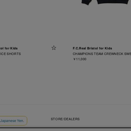
tol for Kids
F.C.Real Bristol for Kids
TICE SHORTS
CHAMPIONS TEAM CREWNECK SW
￥11,000
VIDEOS
STORE/DEALERS
CONTACT
SOPH. MEMBERS