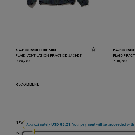
F.C.Real Bristol for Kids
F.C.Real Bris
PLAID VENTILATION PRACTICE JACKET
PLAID PRAC
￥29,700
￥18,700
RECOMMEND
NEW ARRIVALS
NEWS
LOOKBOOKS
INFORMATION
RECRUIT
FAQ