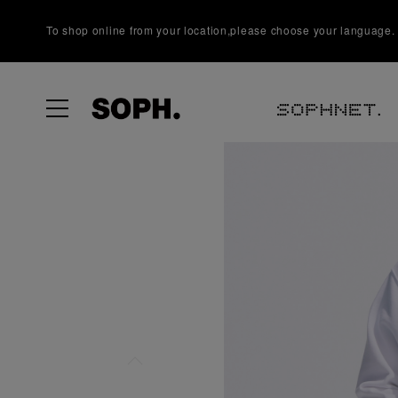
To shop online from your location,please choose your language.