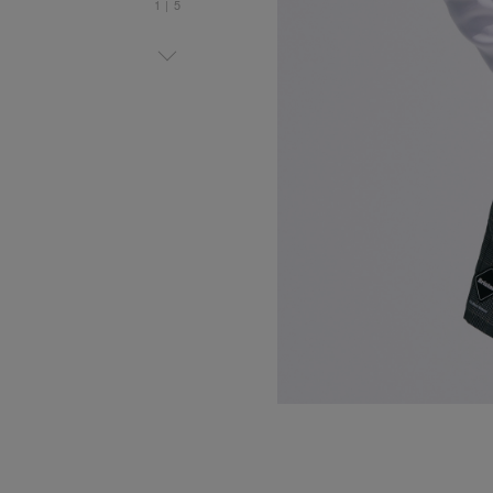
1
|
5