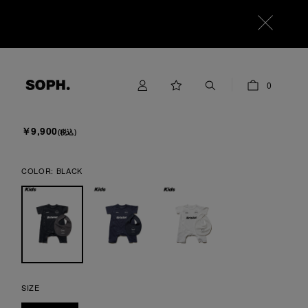
F.C.Real Bristol for Kids
0
BABY SET
￥9,900
(税込)
COLOR:
BLACK
SIZE