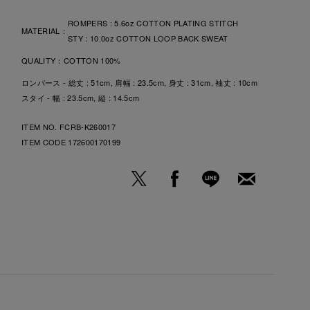
ROMPERS : 5.6oz COTTON PLATING STITCH
MATERIAL：
STY : 10.0oz COTTON LOOP BACK SWEAT
QUALITY：
COTTON 100%
ロンパース - 総丈 : 51cm, 肩幅 : 23.5cm, 身丈 : 31cm, 袖丈 : 10cm
スタイ - 幅 : 23.5cm, 縦 : 14.5cm
ITEM NO. FCRB-K260017
ITEM CODE
172600170199