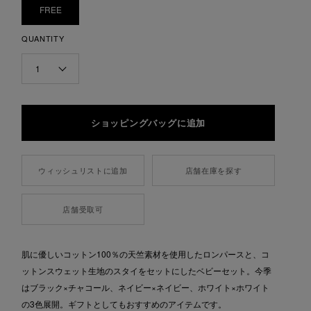
FREE
QUANTITY
1
ウィッシュリストに追加
店舗在庫を探す
店舗受取可
肌に優しいコットン100％の天竺素材を使用したロンパースと、コ
ットンスウェット生地のスタイをセットにしたベビーセット。今季
はブラック×チャコール、ネイビー×ネイビー、ホワイト×ホワイト
の3色展開。ギフトとしてもおすすめのアイテムです。