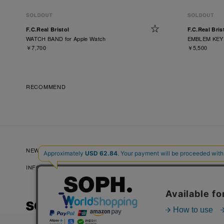
F.C.Real Bristol
F.C.Real Bris
WATCH BAND for Apple Watch
EMBLEM KEY
￥7,700
￥5,500
RECOMMEND
NEW ARRIVALS
NEWS
LOOKBOOKS
INFORMATION
RECRUIT
FAQ
プライバシーポリシー
特定商取引法に基づく表記