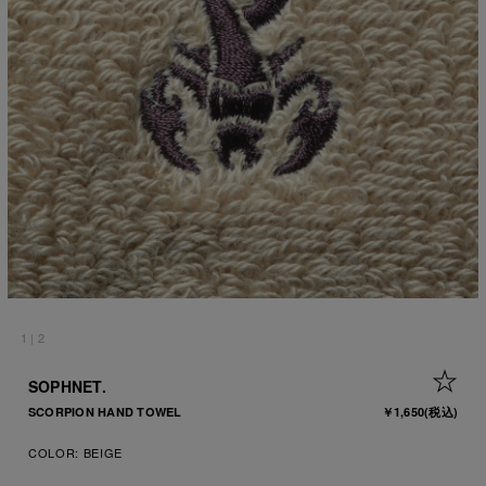
1
|
2
+ 
SOPHNET.
SCORPION HAND TOWEL
￥1,650
(税込)
COLOR:
BEIGE