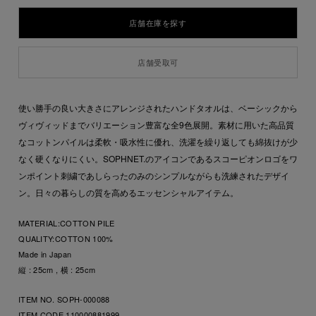
店舗在庫を探す
店舗受取可
使い勝手の良い大きさにアレンジされたハンドタオルは、ベーシックから
ヴィヴィッドまでバリエーション豊富な全9色展開。素材に用いた高品質
なコットンパイルは柔軟・吸水性に優れ、洗濯を繰り返しても綿抜けが少
なく硬くなりにくい。SOPHNET.のアイコンであるスコーピオンロゴをワ
ンポイント刺繍であしらったのみのシンプルながらも洗練されたデザイ
ン。日々の暮らしの質を高めるエッセンシャルアイテム。
MATERIAL:
COTTON PILE
QUALITY:
COTTON 100%
Made in Japan
縦 : 25cm , 横 : 25cm
ITEM NO. SOPH-000088
ITEM CODE
110000881999