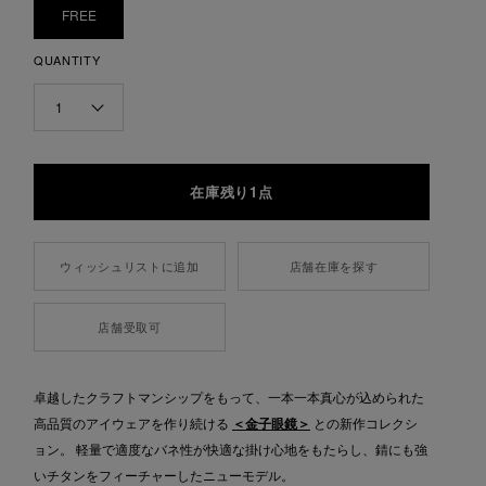
FREE
QUANTITY
1
在庫残り1点
ウィッシュリストに追加
店舗在庫を探す
店舗受取可
卓越したクラフトマンシップをもって、一本一本真心が込められた
高品質のアイウェアを作り続ける
＜金子眼鏡＞
との新作コレクシ
ョン。 軽量で適度なバネ性が快適な掛け心地をもたらし、錆にも強
いチタンをフィーチャーしたニューモデル。