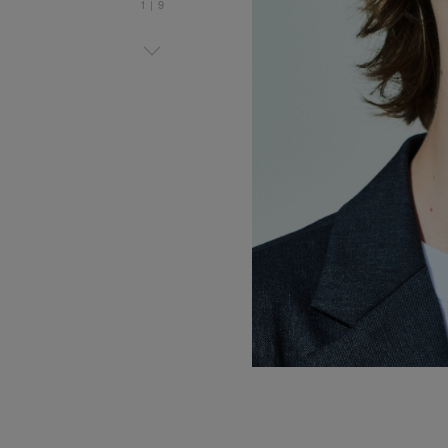
1
|
9