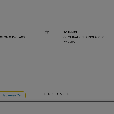
SOPHNET.
OSTON SUNGLASSES
COMBINATION SUNGLASSES
￥47,300
VIDEOS
STORE/DEALERS
CONTACT
SOPH. MEMBERS