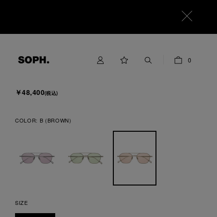
SOPHNET.
0
TITANIUM SUNGLASSES W-BRIDGE
￥48,400
(税込)
COLOR:
B (BROWN)
SIZE