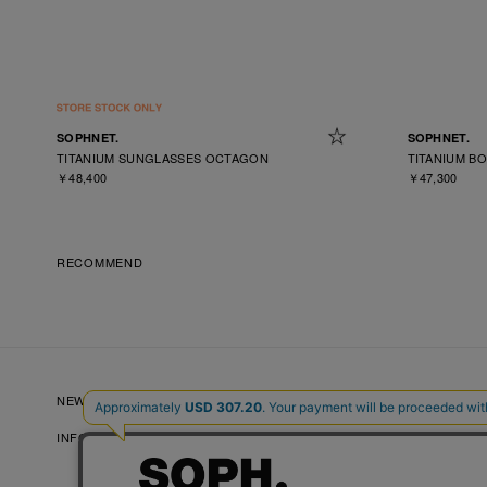
SOPHNET.
SOPHNET.
TITANIUM SUNGLASSES OCTAGON
TITANIUM B
￥48,400
￥47,300
RECOMMEND
NEW ARRIVALS
NEWS
LOOKBOOKS
INFORMATION
RECRUIT
FAQ