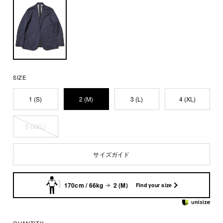
SIZE
1 (S)
2 (M)
3 (L)
4 (XL)
5 (XXL)
サイズガイド
170cm / 66kg
2 (M)
Find your size