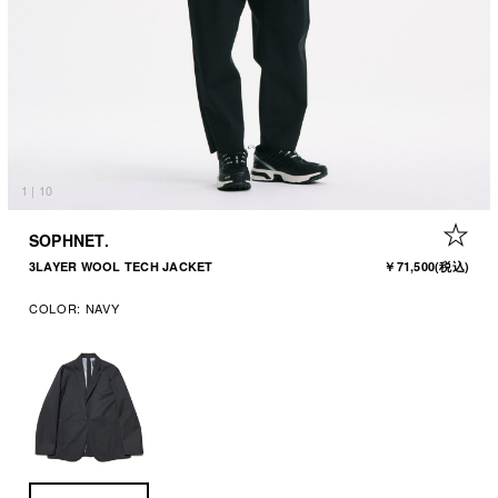
1
|
10
+ 
SOPHNET.
3LAYER WOOL TECH JACKET
￥71,500
(税込)
COLOR:
NAVY