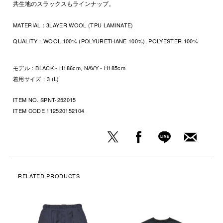
共生地のスラックスもラインナップ。
MATERIAL：
3LAYER WOOL (TPU LAMINATE)
QUALITY：
WOOL 100% (POLYURETHANE 100%), POLYESTER 100%
モデル：BLACK - H186cm, NAVY - H185cm
着用サイズ：3 (L)
ITEM NO. SPNT-252015
ITEM CODE
112520152104
RELATED PRODUCTS