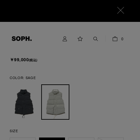
SOPHNET.
0
HOLLOW TUSSAH DOWN VEST
￥99,000
(税込)
COLOR:
SAGE
SIZE