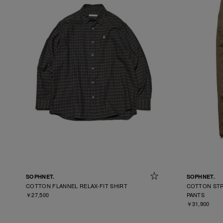
SOPHNET.
SOPHNET.
COTTON FLANNEL RELAX-FIT SHIRT
COTTON STR
￥27,500
PANTS
￥31,900