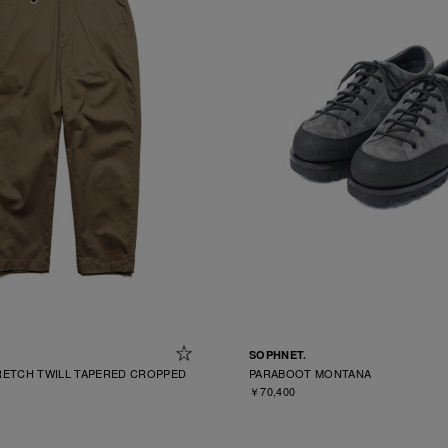
SOPHNET.
ETCH TWILL TAPERED CROPPED
PARABOOT MONTANA
￥70,400