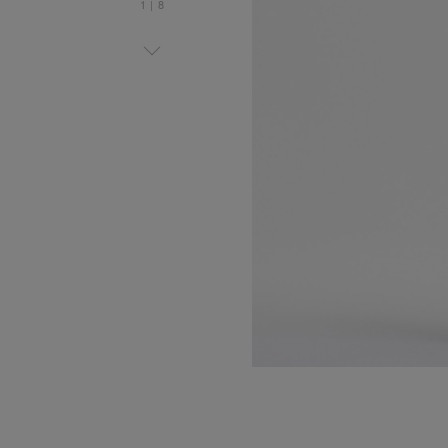
1
|
8