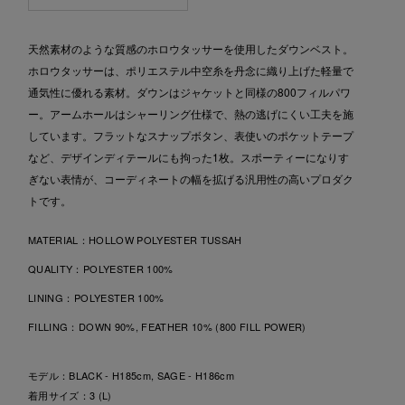
天然素材のような質感のホロウタッサーを使用したダウンベスト。
ホロウタッサーは、ポリエステル中空糸を丹念に織り上げた軽量で
通気性に優れる素材。ダウンはジャケットと同様の800フィルパワ
ー。アームホールはシャーリング仕様で、熱の逃げにくい工夫を施
しています。フラットなスナップボタン、表使いのポケットテープ
など、デザインディテールにも拘った1枚。スポーティーになりす
ぎない表情が、コーディネートの幅を拡げる汎用性の高いプロダク
トです。
MATERIAL：
HOLLOW POLYESTER TUSSAH
QUALITY：
POLYESTER 100%
LINING：
POLYESTER 100%
FILLING：
DOWN 90%, FEATHER 10% (800 FILL POWER)
モデル：BLACK - H185cm, SAGE - H186cm
着用サイズ：3 (L)