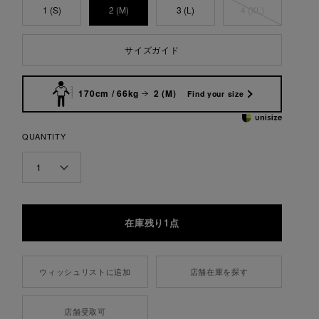
1 (S)
2 (M)
3 (L)
4 (XL)
サイズガイド
170cm / 66kg
2 (M)
Find your size
QUANTITY
1
在庫残り1点
ウィッシュリストに追加
店舗在庫を探す
店舗受取可