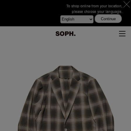
To shop online from your location,
please choose your language.
Continue