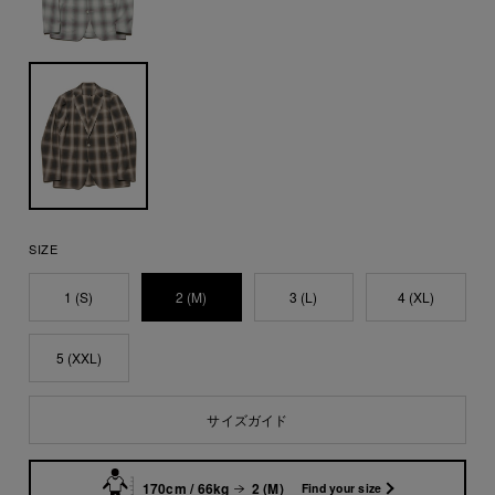
SIZE
1 (S)
2 (M)
3 (L)
4 (XL)
5 (XXL)
サイズガイド
170cm / 66kg
2 (M)
Find your size