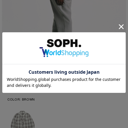
1
|
6
+ 
SOPHNET.
HIGH-TWIST OMBRE CHECK JACKET
￥49,500
(税込)
COLOR:
BROWN