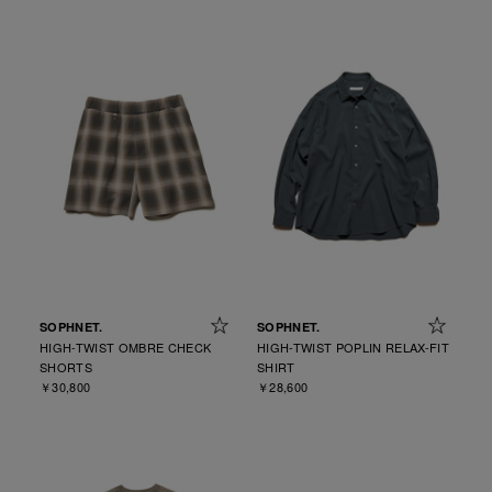
SOPHNET.
SOPHNET.
HIGH-TWIST OMBRE CHECK
HIGH-TWIST POPLIN RELAX-FIT
SHORTS
SHIRT
￥30,800
￥28,600