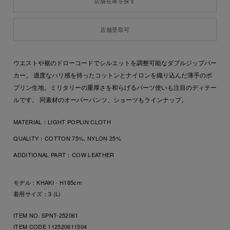
店舗在庫を探す
店舗受取可
ウエストや裾のドローコードでシルエットを調整可能なダブルジップパー
カー。 適度なハリ感を持ったコットンとナイロンを織り込んだ薄手のポ
プリン生地。ミリタリーの重厚さを和らげるパーツ使いも注目のディテー
ルです。 同素材のオーバーパンツ、ショーツもラインナップ。
MATERIAL：
LIGHT POPLIN CLOTH
QUALITY：
COTTON 75%, NYLON 25%
ADDITIONAL PART：
COW LEATHER
モデル：KHAKI - H185cm
着用サイズ：3 (L)
ITEM NO. SPNT-252061
ITEM CODE
112520611504