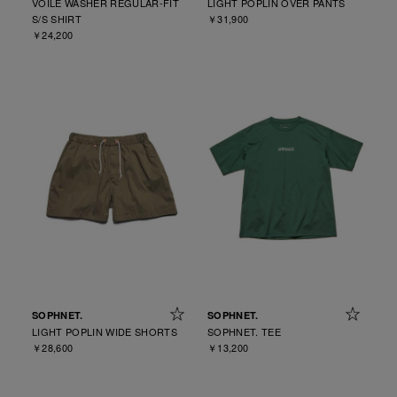
VOILE WASHER REGULAR-FIT
LIGHT POPLIN OVER PANTS
S/S SHIRT
￥31,900
￥24,200
SOPHNET.
SOPHNET.
LIGHT POPLIN WIDE SHORTS
SOPHNET. TEE
￥28,600
￥13,200