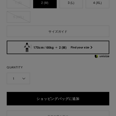
1 (S)
2 (M)
3 (L)
4 (XL)
5 (XXL)
サイズガイド
170cm / 66kg
2 (M)
Find your size
QUANTITY
1