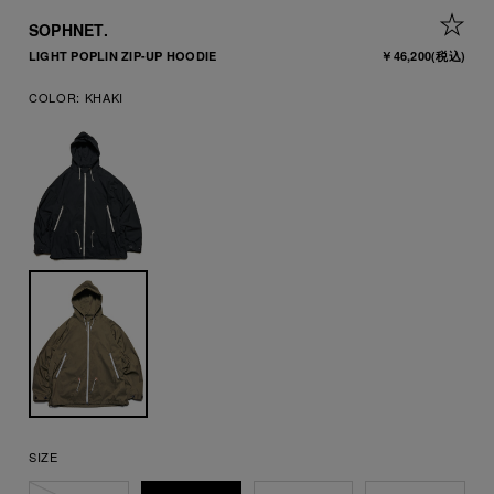
+ 
SOPHNET.
LIGHT POPLIN ZIP-UP HOODIE
￥46,200
(税込)
COLOR:
KHAKI
SIZE