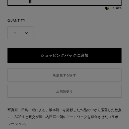
QUANTITY
1
店舗在庫を探す
店舗受取可
写真家・田島一成による、坂本龍一を撮影した作品の中から厳選した数点
に、SOPH.と親交が深い内田洋一朗のアートワークを融合させたコラボ
レーション。