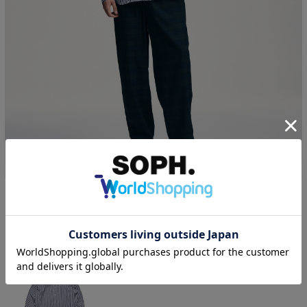
1
|
6
+ 
SOPHNET.
SUVIN GIZA RELAX-FIT SHIRT
￥29,700
(税込)
COLOR:
WHITE