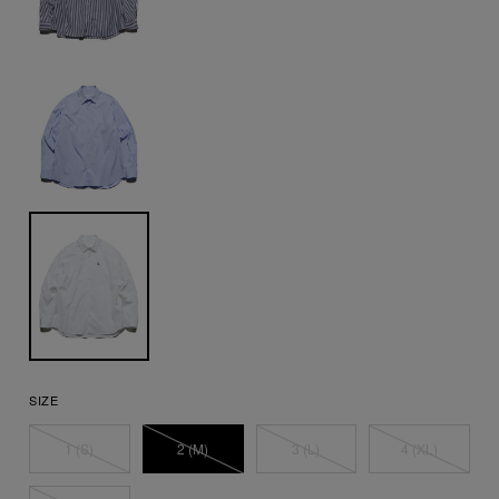
SIZE
1 (S)
2 (M)
3 (L)
4 (XL)