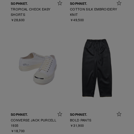
SOPHNET.
SOPHNET.
TROPICAL CHECK EASY
COTTON SILK EMBROIDERY
SHORTS
KNIT
￥28,600
￥49,500
SOPHNET.
SOPHNET.
CONVERSE JACK PURCELL
BOLD PANTS
1935
￥31,900
￥18,700