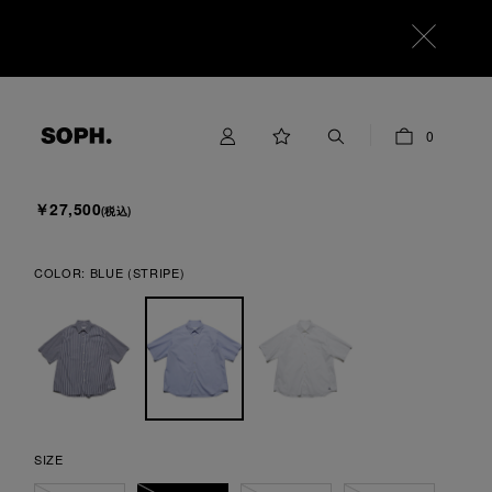
SOPHNET.
0
SUVIN GIZA RELAX-FIT S/S SHIRT
￥27,500
(税込)
COLOR:
BLUE (STRIPE)
SIZE