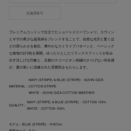
店舗受取可
プレミアムコットンで仕立てたショートスリーブシャツ。スヴィン
とギザの希少な超長綿をブレンドすることで、自然な光沢と驚くほ
どの滑らかさを創出。爽やかなストライプパターンと、ベーシック
な無地の計3色を展開。ゆったりとしたリラックスフィットが生み
出す涼しげな印象と、左裾のスコーピオン刺繍のさりげない存在感
が、夏の装いに洗練された雰囲気をもたらします。
NAVY (STRIPE) & BLUE (STRIPE) - SUVIN GIZA
MATERIAL：
COTTON STRIPE
WHITE - SUVIN GIZA COTTON WEATHER
NAVY (STRIPE) & BLUE (STRIPE) - COTTON 100%
QUALITY：
WHITE - COTTON 100%
モデル：BLUE (STRIPE) - H187cm
着用サイズ：3 (L)