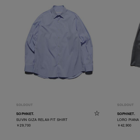
SOPHNET.
SOPHNET.
SUVIN GIZA RELAX-FIT SHIRT
LORO PIANA
￥29,700
￥42,900