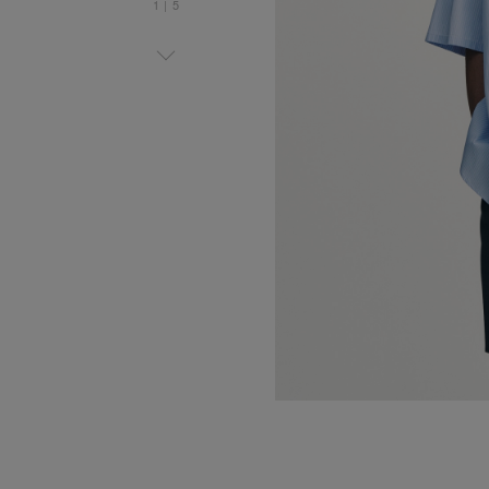
1
|
5