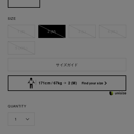
SIZE
1 (S)
2 (M)
3 (L)
4 (XL)
5 (XXL)
サイズガイド
171cm / 67kg
2 (M)
Find your size
QUANTITY
1