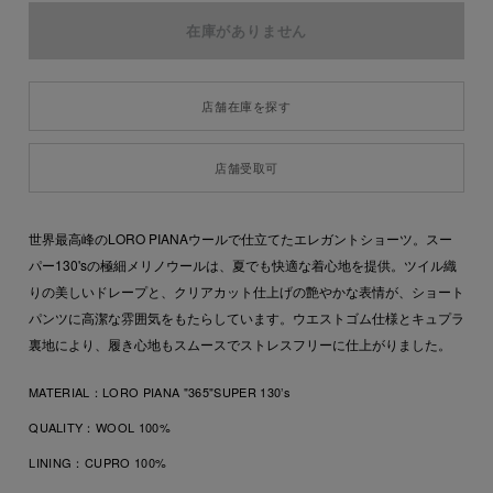
店舗在庫を探す
店舗受取可
世界最高峰のLORO PIANAウールで仕立てたエレガントショーツ。スー
パー130'sの極細メリノウールは、夏でも快適な着心地を提供。ツイル織
りの美しいドレープと、クリアカット仕上げの艶やかな表情が、ショート
パンツに高潔な雰囲気をもたらしています。ウエストゴム仕様とキュプラ
裏地により、履き心地もスムースでストレスフリーに仕上がりました。
MATERIAL：
LORO PIANA "365"SUPER 130’s
QUALITY：
WOOL 100%
LINING：
CUPRO 100%