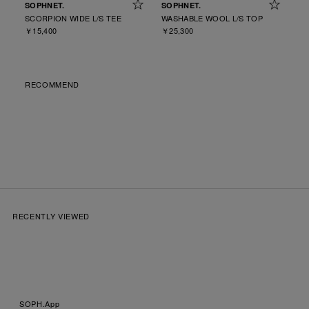
SOPHNET.
SOPHNET.
SCORPION WIDE L/S TEE
WASHABLE WOOL L/S TOP
￥15,400
￥25,300
RECOMMEND
RECENTLY VIEWED
SOPH.App