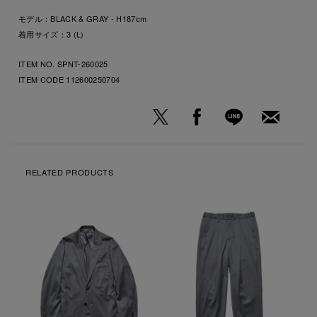
モデル：BLACK & GRAY - H187cm
着用サイズ：3 (L)
ITEM NO. SPNT-260025
ITEM CODE
112600250704
RELATED PRODUCTS