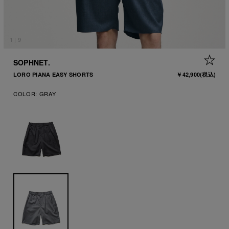
1
|
9
+ 
SOPHNET.
LORO PIANA EASY SHORTS
￥42,900
(税込)
COLOR:
GRAY