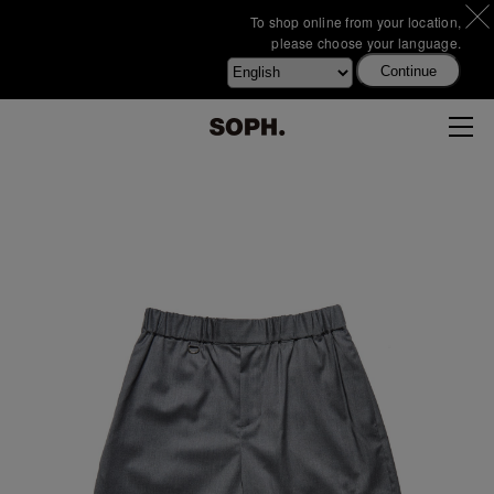
To shop online from your location,
please choose your language.
Continue