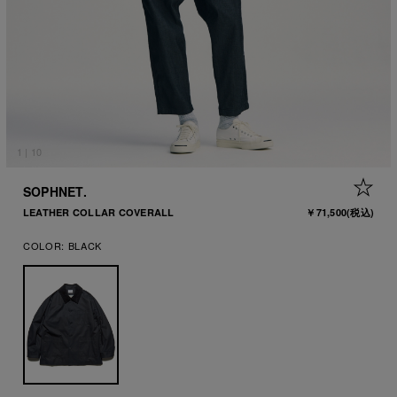
1
|
10
+ 
SOPHNET.
LEATHER COLLAR COVERALL
￥71,500
(税込)
COLOR:
BLACK