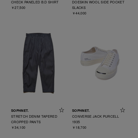
CHECK PANELED B.D SHIRT
DOESKIN WOOL SIDE POCKET
￥27,500
SLACKS
￥44,000
SOPHNET.
SOPHNET.
STRETCH DENIM TAPERED
CONVERSE JACK PURCELL
CROPPED PANTS
1935
￥34,100
￥18,700