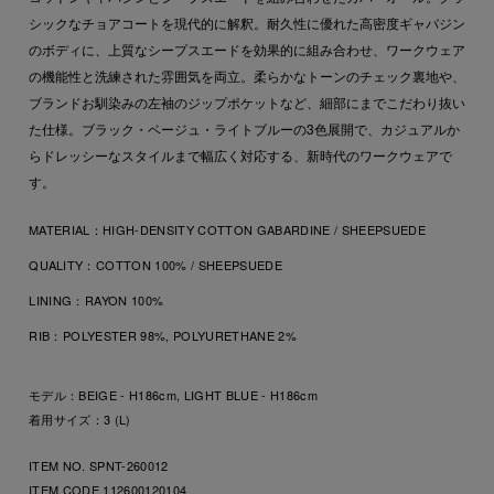
シックなチョアコートを現代的に解釈。耐久性に優れた高密度ギャバジン
のボディに、上質なシープスエードを効果的に組み合わせ、ワークウェア
の機能性と洗練された雰囲気を両立。柔らかなトーンのチェック裏地や、
ブランドお馴染みの左袖のジップポケットなど、細部にまでこだわり抜い
た仕様。ブラック・ベージュ・ライトブルーの3色展開で、カジュアルか
らドレッシーなスタイルまで幅広く対応する、新時代のワークウェアで
す。
MATERIAL：
HIGH-DENSITY COTTON GABARDINE / SHEEPSUEDE
QUALITY：
COTTON 100% / SHEEPSUEDE
LINING：
RAYON 100%
RIB：
POLYESTER 98%, POLYURETHANE 2%
モデル：BEIGE - H186cm, LIGHT BLUE - H186cm
着用サイズ：3 (L)
ITEM NO. SPNT-260012
ITEM CODE
112600120104