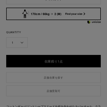
170cm / 66kg
2 (M)
Find your size
QUANTITY
1
在庫残り1点
店舗在庫を探す
店舗受取可
コットンギャバジンとシープスエードを組み合わせたカバーオール。クラ