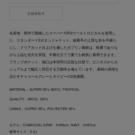
店舗受取可
名産地・尾州で製織したスーパー100'sウールトロピカルを使用し
た、スタンダード2ボタンジャケット。細番手の上質な糸を平織り
にし、クリアカット仕上げを施したポプリン素材は、軽量でありな
がら上品な光沢を実現。半裏仕立てで夏でも軽快に着用できます。
フラップポケット、袖口は本切羽の正統な仕様で、ビジネスからカ
ジュアルまで幅広く対応する万能性を備えています。 素材の表情を
活かすチャコールグレーとネイビーの2色展開。
MATERIAL：
SUPER100's WOOL TROPICAL
QUALITY：
WOOL 100%
LINING：
CUPRO 55%, POLYESTER 45%
モデル：CHARCOAL GRAY - H186cm, NAVY - H187cm
着用サイズ：3 (L)