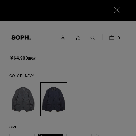
SOPHNET.
0
WOOL TROPICAL STANDARD 2BUTTON JACKET
￥64,900
(税込)
COLOR:
NAVY
SIZE