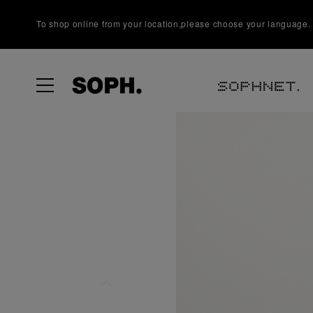
To shop online from your location,please choose your language.