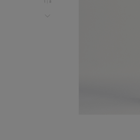
1
|
8