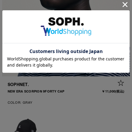
1
|
6
+ 
SOPHNET.
NEW ERA SCORPION 9FORTY CAP
￥11,000
(税込)
COLOR:
GRAY