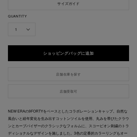
サイズガイド
QUANTITY
1
店舗在庫を探す
店舗受取可
NEW ERAの9FORTYをベースとしたコラボレーションキャップ。自然な
風合いと経年変化を生み出すコットンツイルを使用、丸みを帯びたクラウ
ンとカーブバイザーのクラシックなフォルムに、スコーピオン刺繍のトラ
ディショナルなデザインを施しました。3色の定番的カラーリングもオー