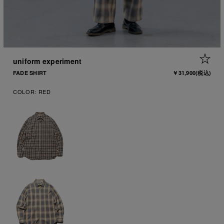
1
|
9
+ 
uniform experiment
FADE SHIRT
￥31,900
(税込)
COLOR:
RED