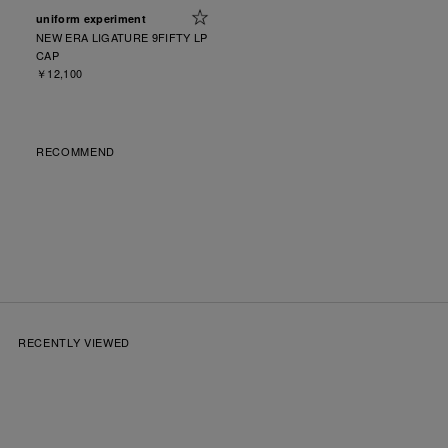
uniform experiment
NEW ERA LIGATURE 9FIFTY LP
CAP
￥12,100
RECOMMEND
RECENTLY VIEWED