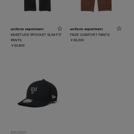
uniform experiment
uniform experiment
KNEETUCK 5POCKET SLIM-FIT
FADE COMFORT PANTS
PANTS
￥36,300
￥30,800