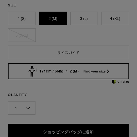
SIZE
1 (S)
2 (M)
3 (L)
4 (XL)
5 (XXL)
サイズガイド
171cm / 66kg
2 (M)
Find your size
QUANTITY
1