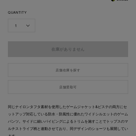
QUANTITY
1
店舗在庫を探す
店舗受取可
同じナイロンタフタ素材を使用したゲームジャケット&ピステの両方にセ
ットアップ対応している防水・防風性に優れたワイドシルエットのゲーム
パンツ。サイドに細いパイピングによるトリムを施すことでトップスのマ
ルチストライプ柄と連動させており、同デザインのショーツも展開してい
ます。