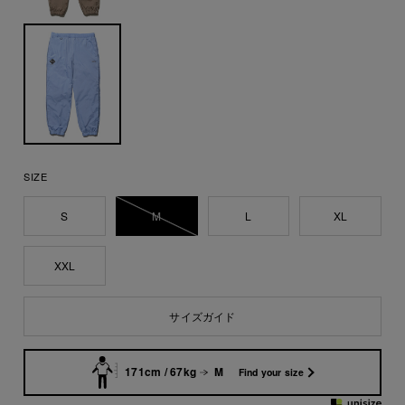
SIZE
S
M
L
XL
XXL
サイズガイド
171cm / 67kg
M
Find your size