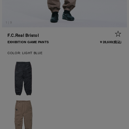
1
|
9
+ 
F.C.Real Bristol
EXHIBITION GAME PANTS
￥28,600
(税込)
COLOR:
LIGHT BLUE