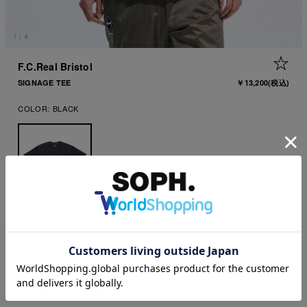
1
|
4
+ 
F.C.Real Bristol
SIGNAGE TEE
￥13,200
(税込)
COLOR:
BLACK