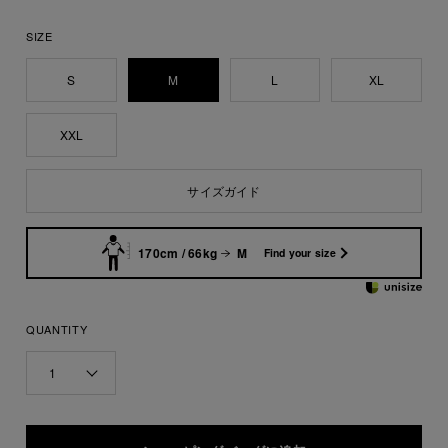
SIZE
S
M
L
XL
XXL
サイズガイド
170cm / 66kg
M
Find your size
QUANTITY
1