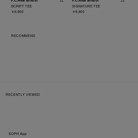
F.C.Real Bristol
F.C.Real Bristol
SCRIPT TEE
SIGNATURE TEE
￥9,900
￥9,900
RECOMMEND
RECENTLY VIEWED
SOPH.App