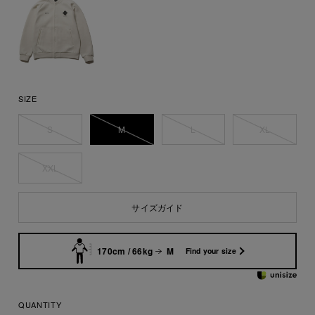
SIZE
S
M
L
XL
XXL
サイズガイド
170cm / 66kg
M
Find your size
QUANTITY