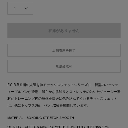
1
店舗在庫を探す
店舗受取可
F.C.R.B屈指の人気を誇るテックスウェットシリーズに、新型のバーシテ
ィーブルゾンが登場。滑らかな肌触りとストレッチの効いたジャージー素
材がトレーニング後の身体を快適に包み込んでくれるテックスウェット
は、他にトップス3種、パンツ2種を展開しています。
MATERIAL：
BONDING STRETCH SMOOTH
QUALITY：
COTTON 69%, POLYESTER 24%, POLYURETHANE 7%