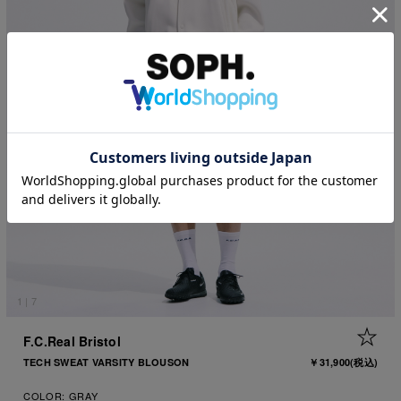
1
|
7
+ 
F.C.Real Bristol
TECH SWEAT VARSITY BLOUSON
￥31,900
(税込)
COLOR:
GRAY