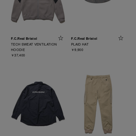
F.C.Real Bristol
F.C.Real Bristol
TECH SWEAT VENTILATION
PLAID HAT
HOODIE
￥9,900
￥37,400