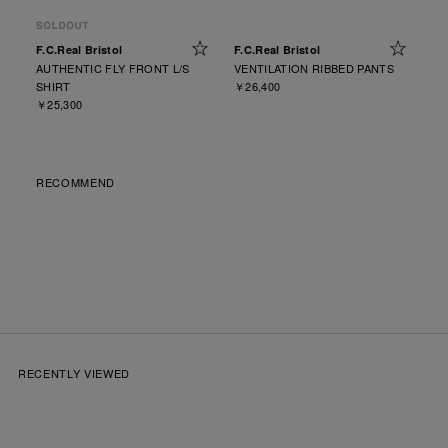
F.C.Real Bristol
F.C.Real Bristol
AUTHENTIC FLY FRONT L/S
VENTILATION RIBBED PANTS
SHIRT
￥26,400
￥25,300
RECOMMEND
RECENTLY VIEWED