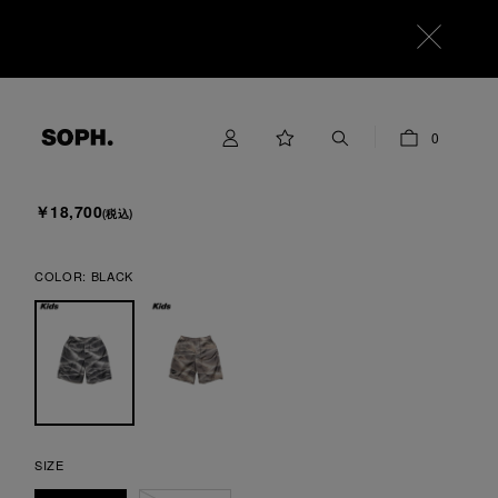
F.C.Real Bristol for Kids
0
DESERT PRACTICE SHORTS
￥18,700
(税込)
COLOR:
BLACK
SIZE