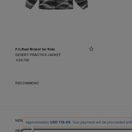
F.C.Real Bristol for Kids
DESERT PRACTICE JACKET
￥29,700
RECOMMEND
NEW ARRIVALS
NEWS
LOOKBOOKS
INFORMATION
RECRUIT
FAQ