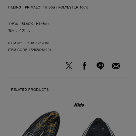
FILLING：
PRIMALOFT® 60G / POLYESTER 100%
モデル：BLACK - H146cm
着用サイズ：L
ITEM NO. FCRB-K252008
ITEM CODE
172520081904
RELATED PRODUCTS