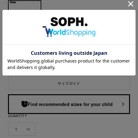
SIZE
M(120-130)
L(140-150)
サイズガイド
Find recommended sizes for your child
QUANTITY
1