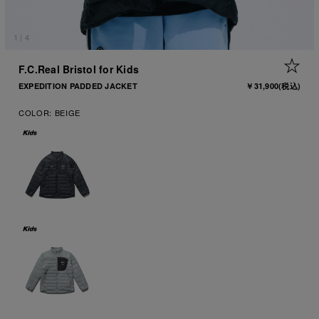
1
|
4
+ 
F.C.Real Bristol for Kids
EXPEDITION PADDED JACKET
￥31,900
(税込)
COLOR:
BEIGE