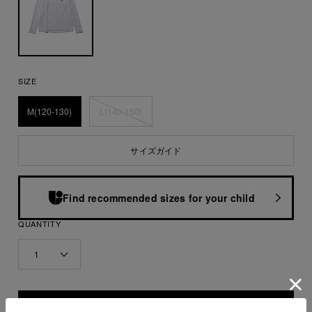
SIZE
M(120-130)
L(140-150)
サイズガイド
Find recommended sizes for your child
QUANTITY
1