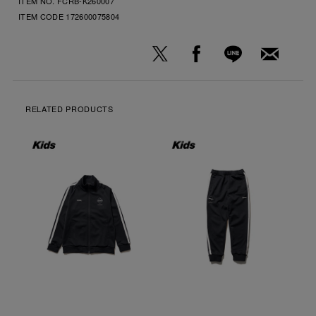
ITEM NO. FCRB-K260007
ITEM CODE
172600075804
RELATED PRODUCTS