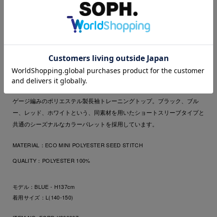
店舗在庫を探す
店舗受取可
ストレッチ機能、吸水速乾性、透け防止など多彩な機能を凝縮させたハイ
ゲージ編みのポリエステル製長袖トレーニングトップ。ブラック、ブル
ー、レッド、ホワイトという、同素材を用いたショートスリーブタイプと
共通のシーズナルなカラーパレットを採用しています。
MATERIAL：
ECO MINI POLYESTER SEED STITCH
QUALITY：
POLYESTER 100%
モデル：BLUE - H137cm
着用サイズ：L(140-150)