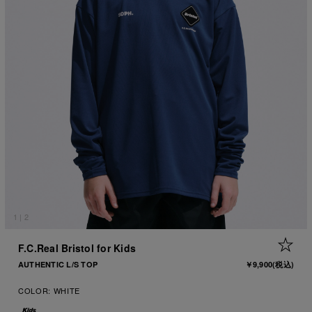
1
|
2
+ 
F.C.Real Bristol for Kids
AUTHENTIC L/S TOP
￥9,900
(税込)
COLOR:
WHITE