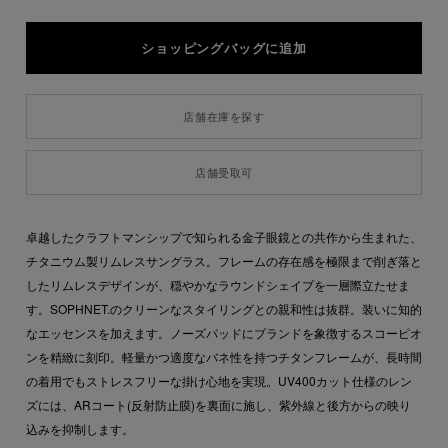
店舗在庫を探す
店舗受取可
卓越したクラフトマンシップで知られる金子眼鏡との共作から生まれた、
チタニウム製リムレスサングラス。フレームの存在感を極限まで削ぎ落と
したリムレスデザインが、穏やかなラウンドシェイプを一層際立たせま
す。SOPHNET.のクリーンなスタイリングとの親和性は抜群。装いに知的
なエッセンスを加えます。ノーズパッドにブランドを象徴するスコーピオ
ンを精緻に刻印。軽量かつ適度なバネ性を持つチタンフレームが、長時間
の着用でもストレスフリーな掛け心地を実現。UV400カット仕様のレン
ズには、ARコート(反射防止膜)を裏面に施し、紫外線と後方からの映り
込みを抑制します。