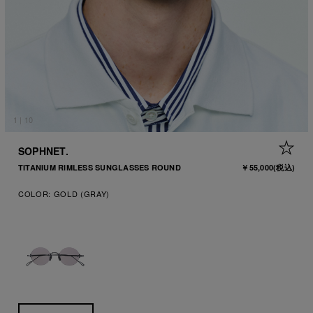
1
|
10
+ 
SOPHNET.
TITANIUM RIMLESS SUNGLASSES ROUND
￥55,000
(税込)
COLOR:
GOLD (GRAY)