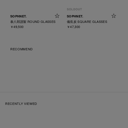
SOPHNET.
SOPHNET.
泰八郎謹製 ROUND GLASSES
備長炭 SQUARE GLASSES
￥49,500
￥47,300
RECOMMEND
RECENTLY VIEWED