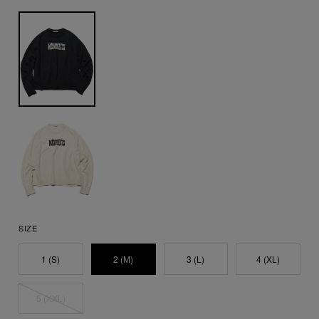
SIZE
1 (S)
2 (M)
3 (L)
4 (XL)
5 (XXL)