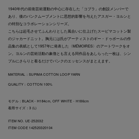
1940年代の前衛芸術運動の中心に存在した「コブラ」の創設メンバーで
あり、後のパンクムーブメントに思想的影響を与えたアスガー・ヨルンと
の特別なコラボレーションシリーズ。
こちらは起毛させてふんわりとした風合いに仕上げたスーピマコットン製
のジャカードニット。胸元には氏がアーティストのギー・ドゥボールの作
品集の表紙として1957年に発表した〈MÉMOIRES〉のアートワークをオ
ン。ヨルンの芸術活動の象徴とも言える同作品をあしらった一枚は、シン
プルにさらりと着るだけでパンクのエッセンスがまとえます。
MATERIAL：
SUPIMA COTTON LOOP YARN
QUALITY：
COTTON 100%
モデル：BLACK - H184cm, OFF WHITE - H186cm
着用サイズ：3 (L)
ITEM NO. UE-252032
ITEM CODE
142520320104