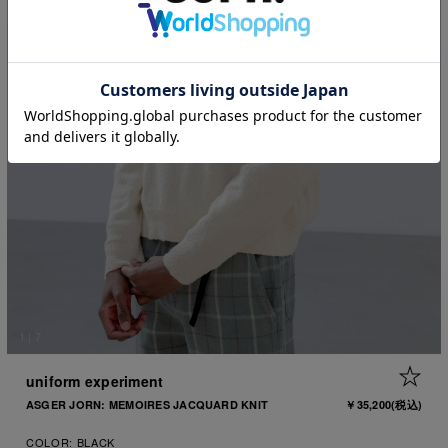
1
|
7
+ 
uniform experiment
ASGER JORN: MEMOIRES JACQUARD KNIT
￥35,200
(税込)
COLOR:
BLACK