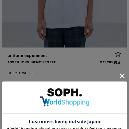
1
|
5
+ 
uniform experiment
ASGER JORN: MEMOIRES TEE
￥13,200
(税込)
COLOR:
WHITE