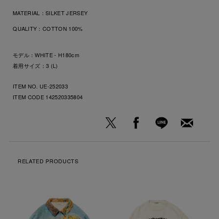
MATERIAL：
SILKET JERSEY
QUALITY：
COTTON 100%
モデル：WHITE - H180cm
着用サイズ：3 (L)
ITEM NO. UE-252033
ITEM CODE
142520335804
RELATED PRODUCTS