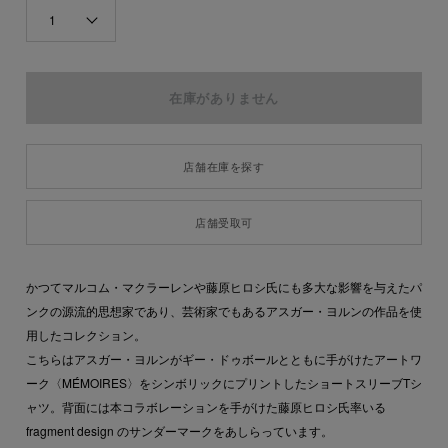
1
店舗在庫を探す
店舗受取可
かつてマルコム・マクラーレンや藤原ヒロシ氏にも多大な影響を与えたパ
ンクの源流的思想家であり、芸術家でもあるアスガー・ヨルンの作品を使
用したコレクション。
こちらはアスガー・ヨルンがギー・ドゥボールとともに手がけたアートワ
ーク〈MÉMOIRES〉をシンボリックにプリントしたショートスリーブTシ
ャツ。背面には本コラボレーションを手がけた藤原ヒロシ氏率いる
fragment design のサンダーマークをあしらっています。