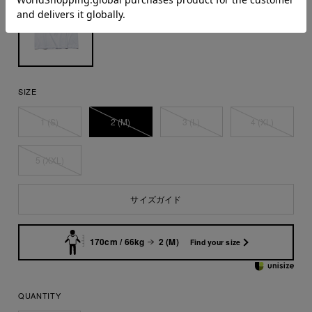
SIZE
1 (S)
2 (M)
3 (L)
4 (XL)
5 (XXL)
サイズガイド
170cm / 66kg
2 (M)
Find your size
QUANTITY