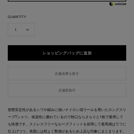
QUANTITY
1
店舗在庫を探す
店舗受取可
形態安定性があるシワや縮みに強いナイロン混ウールを用いたロングスリ
ーブTシャツ。保温性に優れているので秋口ならさらりと1枚で着用して
も快適です。ストレスフリーなルーズフィットを採用して着用感はラフに
仕上げつつ、表面には程よく艶感があるため上品な印象にまとまります。