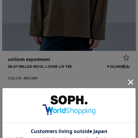
1
|
5
+ 
uniform experiment
SILKY MILLED WOOL LOOSE L/S TEE
￥24,200
(税込)
COLOR:
BROWN