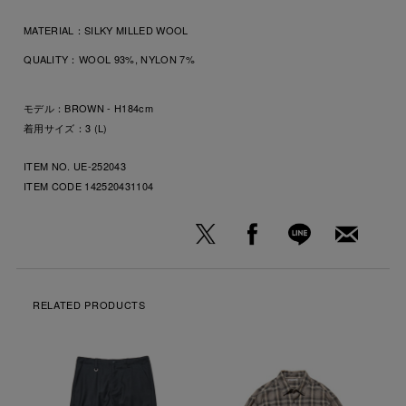
MATERIAL：
SILKY MILLED WOOL
QUALITY：
WOOL 93%, NYLON 7%
モデル：BROWN - H184cm
着用サイズ：3 (L)
ITEM NO. UE-252043
ITEM CODE
142520431104
RELATED PRODUCTS