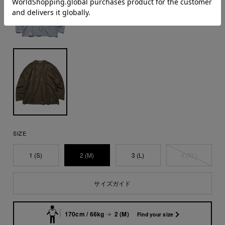
SIZE
1 (S)
2 (M)
3 (L)
4 (XL)
サイズガイド
170cm / 66kg
2 (M)
Find your size