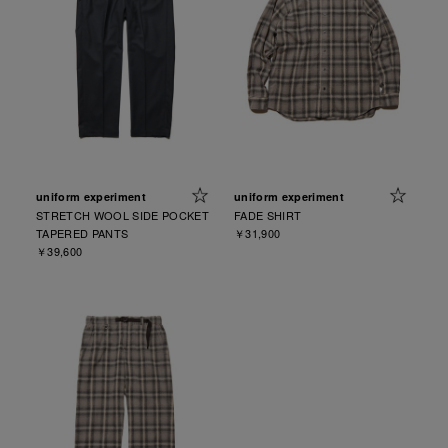
uniform experiment
uniform experiment
STRETCH WOOL SIDE POCKET
FADE SHIRT
TAPERED PANTS
￥31,900
￥39,600