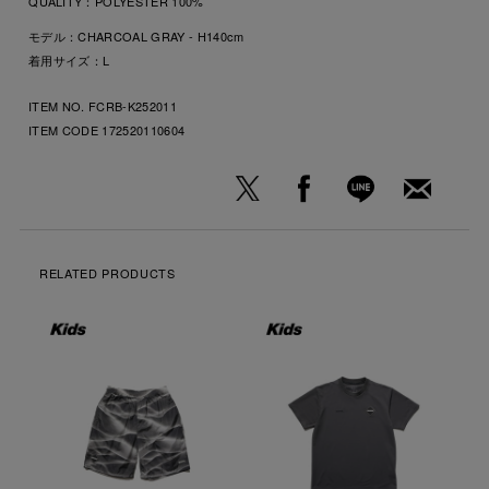
QUALITY：
POLYESTER 100%
モデル：CHARCOAL GRAY - H140cm
着用サイズ：L
ITEM NO. FCRB-K252011
ITEM CODE
172520110604
RELATED PRODUCTS