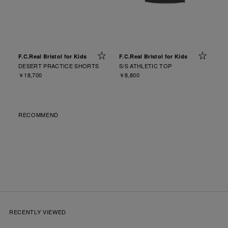
F.C.Real Bristol for Kids
F.C.Real Bristol for Kids
DESERT PRACTICE SHORTS
S/S ATHLETIC TOP
￥18,700
￥8,800
RECOMMEND
RECENTLY VIEWED