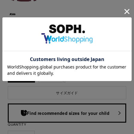
SIZE
M(120-130)
L(140-150)
サイズガイド
Find recommended sizes for your child
QUANTITY