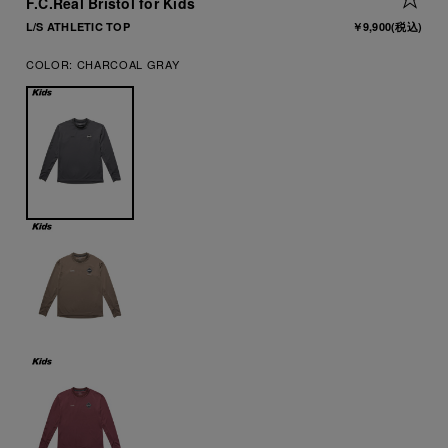
F.C.Real Bristol for Kids
L/S ATHLETIC TOP
￥9,900
(税込)
COLOR:
CHARCOAL GRAY